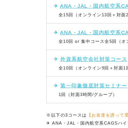
✈︎
ANA・JAL・国内航空系C
よくあるご質問
全15回（オンライン13回＋対面
スカイパス コラム
✈︎
ANA・JAL・国内航空系C
全10回 or 集中コース全5回（
✈︎
外資系航空会社対策コース
全10回（オンライン9回＋対面1
✈︎
第一印象徹底対策セミナー
1回（対面3時間/グループ）
※以下の3コースは
【お友達を誘って
✈︎ ANA・JAL・国内航空系CAGS