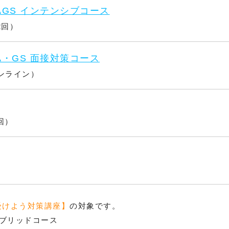
AGS インテンシブコース
2回）
A・GS 面接対策コース
オンライン）
回）
受けよう対策講座】
の対象です。
ハイブリッドコース