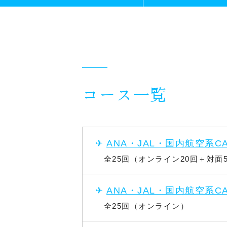
インテンシブコース
面接対策コース
外資系航空会社対策コース
第一印象徹底対策セミナー
コース一覧
合格者の声
✈︎
ANA・JAL・国内航空系C
受講料について
全25回（オンライン20回＋対面
✈︎
ANA・JAL・国内航空系C
申込方法
全25回（オンライン）